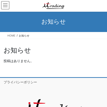
コ
ナ
ン
ビ
テ
ゲ
ン
ー
お知らせ
ツ
シ
へ
ョ
ス
ン
HOME
お知らせ
キ
に
ッ
移
プ
動
お知らせ
投稿はありません。
プライバシーポリシー